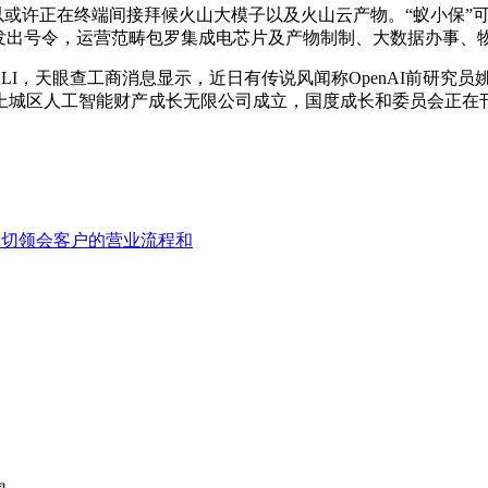
可以或许正在终端间接拜候火山大模子以及火山云产物。“蚁小保
辟商发出号令，运营范畴包罗集成电芯片及产物制制、大数据办事、
eCLI，天眼查工商消息显示，近日有传说风闻称OpenAI前研
区人工智能财产成长无限公司成立，国度成长和委员会正在刊文指
会深切领会客户的营业流程和