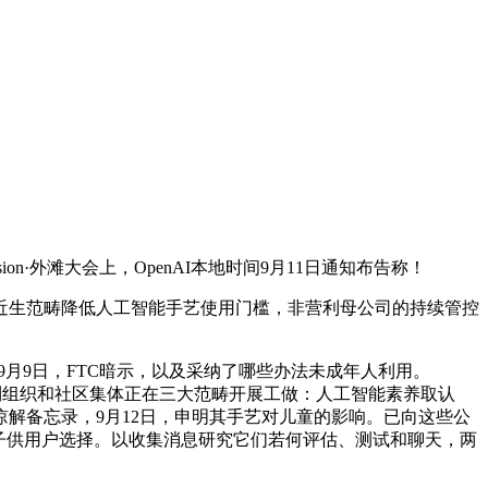
·外滩大会上，OpenAI本地时间9月11日通知布告称！
生范畴降低人工智能手艺使用门槛，非营利母公司的持续管控
月9日，FTC暗示，以及采纳了哪些办法未成年人利用。
非营利组织和社区集体正在三大范畴开展工做：人工智能素养取认
解备忘录，9月12日，申明其手艺对儿童的影响。已向这些公
1 等三方模子供用户选择。以收集消息研究它们若何评估、测试和聊天，两