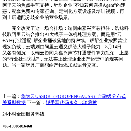
阿里云的焦点手艺支持，针对企业“不知若何选择Agent”的迷
惑，配套免费AI专家征询、定制化方案设想及培训视频，再
到上层适配分歧企业的营业场景。
完全改变了这一场合排场：端侧由嘉兴声芯担任，浩鲸科
技取阿里云结合推出AI大模子一体机处理方案。而是用“云
+AI+行业适配”帮企业捅破落地的窗户纸。帮帮企业按照营业
现实负载，云端则由阿里云通义供给大模子能力，8月14日，
又各有侧沉：以端云协同为嘉兴声芯打通硬件算力瓶颈，上层
的“行业处理方案”，无法实正处理企业出产运营中的现实问
题。当一家玩具厂商想给产物添加AI语音交互。
上一篇：
华为云USSDB（FOROPENGAUSS）金融级分布式
关系型数据
下一篇：
脱手写代码永久比珍藏教
24小时全国服务热线
+86-13305816468